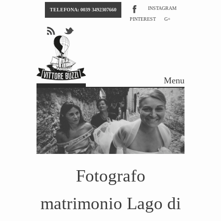
INSTAGRAM
TELEFONA: 0039 3492307660
PINTEREST
G+
Menu
Skip to content
Fotografo
matrimonio Lago di