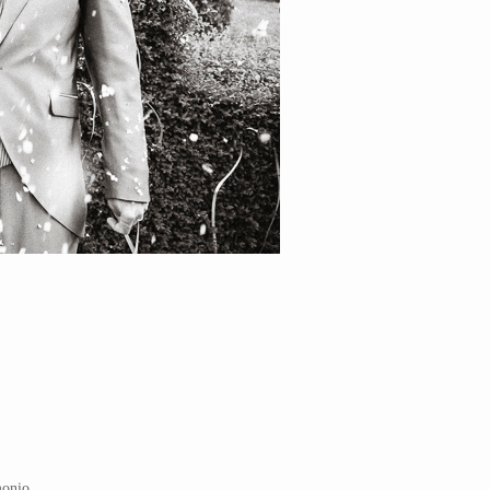
monio.