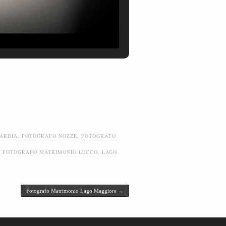
ARDIA
,
FOTOGRAFO NOZZE
,
FOTOGRAFO
,
FOTOGRAFO MATRIMONIO LECCO
,
LAGO
Fotografo Matrimonio Lago Maggiore
→