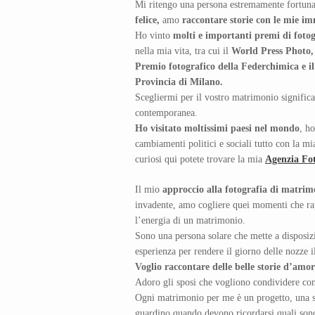
Mi ritengo una persona estremamente fortun
felice,
amo
raccontare storie con le mie i
Ho vinto
molti e importanti premi di fotog
nella mia vita, tra cui il
World Press Photo,
Premio fotografico della Federchimica e il
Provincia di Milano.
Scegliermi per il vostro matrimonio significa
contemporanea.
Ho visitato moltissimi paesi nel mondo
, ho
cambiamenti politici e sociali tutto con la mi
curiosi qui potete trovare la mia
Agenzia Fot
Il mio
approccio alla fotografia di matrimo
invadente, amo cogliere quei momenti che rapp
l’energia di un matrimonio.
Sono una persona solare che mette a disposizio
esperienza per rendere il giorno delle nozze il
Voglio raccontare delle belle storie d’amor
Adoro gli sposi che vogliono condividere con
Ogni matrimonio per me è un progetto, una st
guardino quando devono ricordarsi quali sono