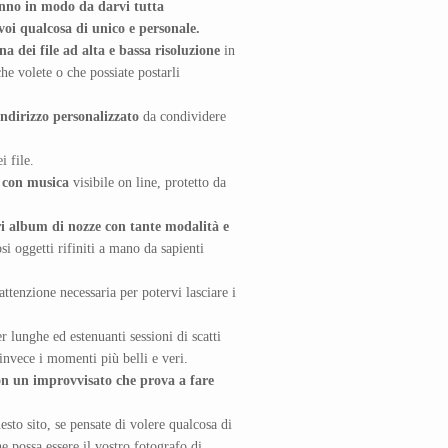
anno in modo da darvi tutta
 voi qualcosa di unico e personale.
a dei file ad alta e bassa risoluzione
in
he volete o che possiate postarli
indirizzo personalizzato
da condividere
i file.
w con musica
visibile on line, protetto da
.
tri album di nozze con tante modalità e
i oggetti rifiniti a mano da sapienti
ttenzione necessaria per potervi lasciare i
r lunghe ed estenuanti sessioni di scatti
 invece i momenti più belli e veri.
on un improvvisato che prova a fare
esto sito, se pensate di volere qualcosa di
e possa essere il vostro fotografo di