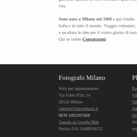
vita.
Sono nato a Milano nel 1968
e qui risiedo.
Italia e in tutto il mondo. Viaggio volentier
e ascoltare le idee per il vostro giorno di noz
Qui se volete
Contattarmi
.
Fotografo Milano
P
Solo per appuntamento
Fo
Via Fabio Filzi 14
Vi
20124 Milano
Vi
vittore@vittorebuzzi.it
Ag
0039 3492307660
De
Guarda su Google Map
We
Partita IVA 11698910152
en