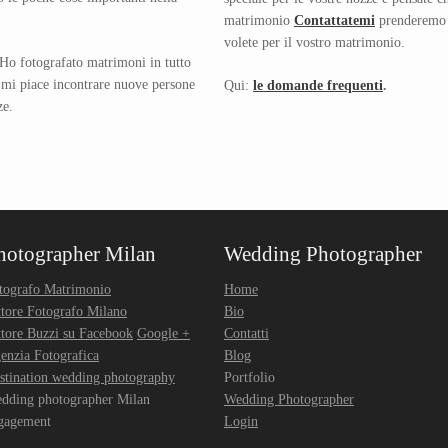
matrimonio
Contattatemi
prenderemo u
volete per il vostro matrimonio.
 Ho fotografato matrimoni in tutto
i, mi piace incontrare nuove persone
Qui:
le domande frequenti
.
ze.
hotographer Milan
Wedding Photographer
tografo Matrimonio
Home
ttore Fotografo Milano
Bio
ttore Buzzi su Facebook
Google +
Contatti
enzia Fotografica
Blog
stination wedding photography
Portfolio
dding photographer Milan
Wedding Photographer
gagement
Login