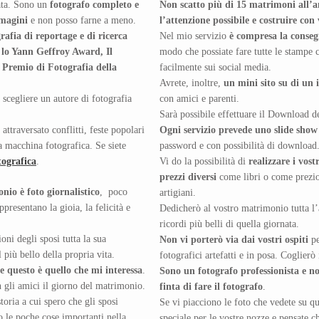
ata. Sono un
fotografo completo e
Non scatto più di 15 matrimoni all’
mmagini
e non posso farne a meno.
l’attenzione possibile e costruire con
rafia di reportage e di ricerca
Nel mio servizio
è compresa la consegn
 lo Yann Geffroy Award, Il
modo che possiate fare tutte le stampe c
 Premio di Fotografia della
facilmente sui social media.
Avrete, inoltre,
un mini sito su di un 
 scegliere un autore di fotografia
con amici e parenti.
Sarà possibile effettuare il Download de
 attraversato conflitti, feste popolari
Ogni servizio prevede uno slide sho
a macchina fotografica. Se siete
password e con possibilità di download
ografica
.
Vi do la possibilità di
realizzare i vos
prezzi diversi
come libri o come prezios
nio è foto giornalistico
, poco
artigiani.
resentano la gioia, la felicità e
Dedicherò al vostro matrimonio tutta l’a
ricordi più belli di quella giornata.
ni degli sposi tutta la sua
Non vi porterò via dai vostri ospiti
pe
 più bello della propria vita.
fotografici artefatti e in posa. Coglierò
e questo è quello che mi interessa
.
Sono un fotografo professionista e n
 gli amici il giorno del matrimonio.
finta di fare il fotografo
.
oria a cui spero che gli sposi
Se vi piacciono le foto che vedete su qu
 le poche cose importanti nella
speciale per le vostre nozze e pensate ch