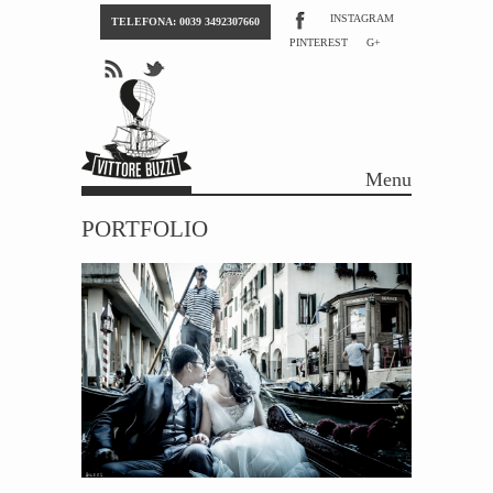
INSTAGRAM
TELEFONA: 0039 3492307660
PINTEREST
G+
Menu
Skip to content
PORTFOLIO