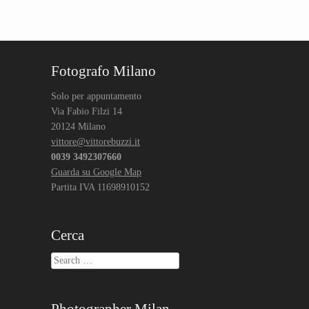
Post navigation
Fotografo Milano
Solo per appuntamento
Via Fabio Filzi 14
20124 Milano
vittore@vittorebuzzi.it
0039 3492307660
Guarda su Google Map
Partita IVA 11698910152
Cerca
Search