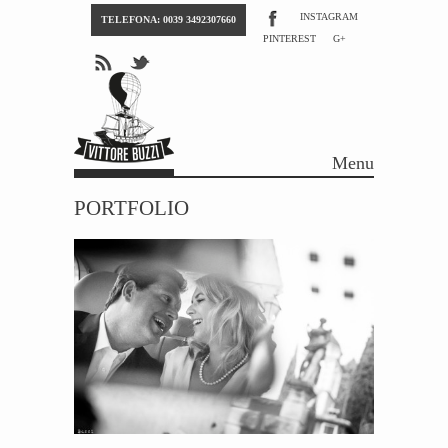
INSTAGRAM
TELEFONA: 0039 3492307660
PINTEREST
G+
Menu
Skip to content
PORTFOLIO