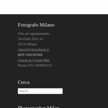
Post navigation
Fotografo Milano
Solo per appuntamento
Via Fabio Filzi 14
20124 Milano
vittore@vittorebuzzi.it
0039 3492307660
Guarda su Google Map
Partita IVA 11698910152
Cerca
Search