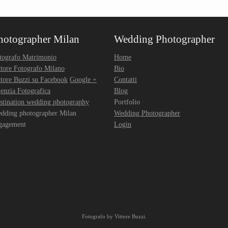
hotographer Milan
Wedding Photographer
tografo Matrimonio
Home
ttore Fotografo Milano
Bio
ttore Buzzi su Facebook
Google +
Contatti
enzia Fotografica
Blog
stination wedding photography
Portfolio
dding photographer Milan
Wedding Photographer
gagement
Login
Fotografo
by
Vittore Buzzi
.