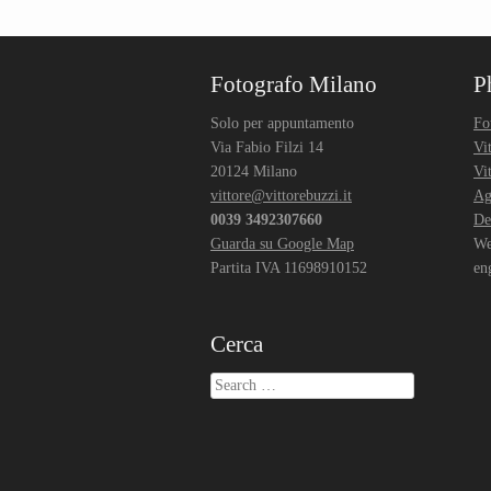
Post navigation
Fotografo Milano
P
Solo per appuntamento
Fo
Via Fabio Filzi 14
Vi
20124 Milano
Vi
vittore@vittorebuzzi.it
Ag
0039 3492307660
De
Guarda su Google Map
We
Partita IVA 11698910152
en
Cerca
Search