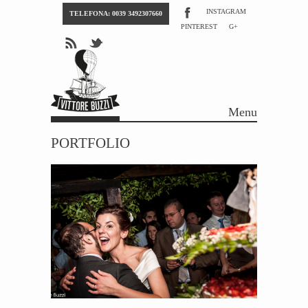
INSTAGRAM
TELEFONA: 0039 3492307660
PINTEREST
G+
Menu
Skip to content
PORTFOLIO