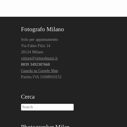
Post navigation
Fotografo Milano
Solo per appuntamento
Via Fabio Filzi 14
20124 Milano
vittore@vittorebuzzi.it
0039 3492307660
Guarda su Google Map
Partita IVA 11698910152
Cerca
Search