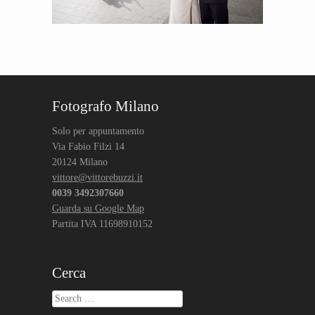
Post navigation
Fotografo Milano
Solo per appuntamento
Via Fabio Filzi 14
20124 Milano
vittore@vittorebuzzi.it
0039 3492307660
Guarda su Google Map
Partita IVA 11698910152
Cerca
Search