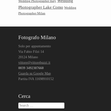
Wedding
Wedding Photographer Italy
Photographer Lake Como
Wedding
Photographer Milan
Fotografo Milano
Solo per appuntamento
Via Fabio Filzi 14
20124 Milano
vittore@vittorebuzzi.it
0039 3492307660
Guarda su Google Map
Partita IVA 11698910152
Cerca
Search