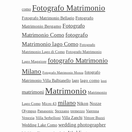
Fotografo Matrimonio
como
Fotografo
Fotografo Matrimonio Bellagio
Fotografo
Matrimonio Bergamo
Matrimonio Como
fotografo
Matrimonio lago Como
Fotografo
Matrimonio Lago di Como
Fotografo Matrimonio
fotografo Matrimonio
Lago Maggiore
Milano
fotografo
Fotografo Matrimonio Monza
lago como
Matrimonio Villa Balbianello
lago
lenti
Matrimonio
matrimoni
Matrimonio
milano
Nikon
Nozze
Lago Como
Micro 43
Olympus
Panasonic
Stezzano
tremezzo
Varenna
Villa Zanchi
Venezia
Villa Serbelloni
Vittore Buzzi
wedding photographer
Wedding Lake Como