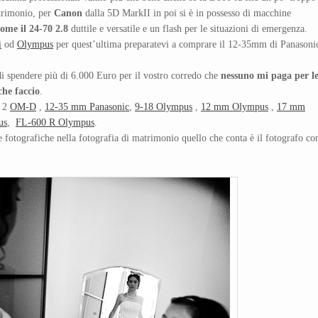
atrimonio, per
Canon
dalla 5D MarkII in poi si è in possesso di macchine
come il 24-70 2.8
duttile e versatile e un flash per le situazioni di emergenza.
i
od
Olympus
per quest’ultima preparatevi a comprare il 12-35mm di Panasoni
di spendere più di 6.000 Euro per il vostro corredo che
nessuno mi paga per l
che faccio
.
 2
OM-D
,
12-35 mm Panasonic
,
9-18 Olympus
,
12 mm Olympus
,
17 mm
us
,
FL-600 R Olympus
.
e fotografiche nella fotografia di matrimonio quello che conta è il fotografo c