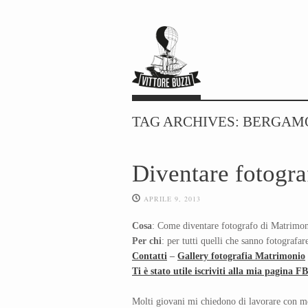
TAG ARCHIVES:
BERGAM
Diventare fotogra
APRILE 9, 2013
Cosa
: Come diventare fotografo di Matrimonio
Per chi
: per tutti quelli che sanno fotografare
Contatti
–
Gallery fotografia Matrimonio
Ti è stato utile iscriviti alla mia pagina FB
Molti giovani mi chiedono di lavorare con m