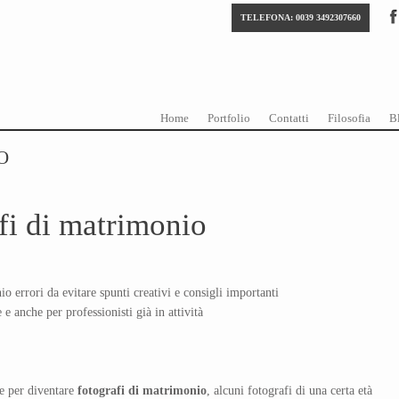
TELEFONA: 0039 3492307660
Skip to content
Menu
Home
Portfolio
Contatti
Filosofia
B
O
fi di matrimonio
 errori da evitare spunti creativi e consigli importanti
 e anche per professionisti già in attività
e per diventare
fotografi di matrimonio
, alcuni fotografi di una certa età