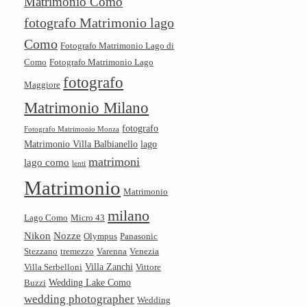
Matrimonio Como
fotografo Matrimonio lago
Como
Fotografo Matrimonio Lago di
Como
Fotografo Matrimonio Lago
fotografo
Maggiore
Matrimonio Milano
fotografo
Fotografo Matrimonio Monza
Matrimonio Villa Balbianello
lago
matrimoni
lago como
lenti
Matrimonio
Matrimonio
milano
Lago Como
Micro 43
Nikon
Nozze
Olympus
Panasonic
Stezzano
tremezzo
Varenna
Venezia
Villa Zanchi
Villa Serbelloni
Vittore
Wedding Lake Como
Buzzi
wedding photographer
Wedding