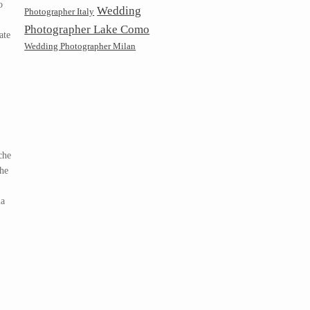
o
Wedding
Photographer Italy
Photographer Lake Como
ate
Wedding Photographer Milan
che
che
la