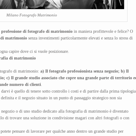
Milano Fotografo Matrimonio
a professione di fotografo di matrimonio
in maniera profittevole e felice? O
ia di matrimonio
senza investimenti particolarmente elevati e senza lo stress di
sogna capire dove ci si vuole posizionare.
grafia di matrimonio
otografo di matrimonio:
a) Il fotografo professionista senza negozio; b) Il
io; c) Il grande studio associato che copre una grande parte di territorio e
rande numero di clienti
.
 darvi è quello di tenere sotto controllo i costi e di partire dalla prima tipologia
 definita e il negozio situato in un punto di passaggio strategico non sia
n negozio o di uno studio dedicato alla fotografia di matrimonio è diventato
ello di trovare una soluzione in condivisione magari con altri fotografi o con
tà potete pensare di lavorare per qualche anno dentro un grande studio per