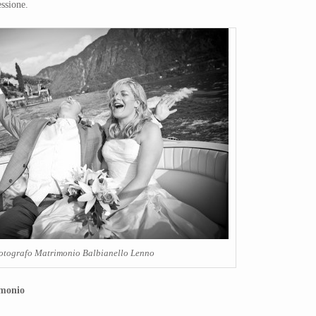
essione.
otografo Matrimonio Balbianello Lenno
imonio