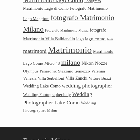
Matrimonio lago Como
Fotografo
Matrimonio Lago di Como
Fotografo Matrimonio
fotografo Matrimonio
Lago Maggiore
Milano
fotografo
Fotografo Matrimonio Monza
lago como
Matrimonio Villa Balbianello
lago
lenti
Matrimonio
matrimoni
Matrimonio
milano
Nikon
Nozze
Lago Como
Micro 43
Olympus
Panasonic
Stezzano
tremezzo
Varenna
Villa Zanchi
Venezia
Villa Serbelloni
Vittore Buzzi
wedding photographer
Wedding Lake Como
Wedding
Wedding Photographer Italy
Photographer Lake Como
Wedding
Photographer Milan