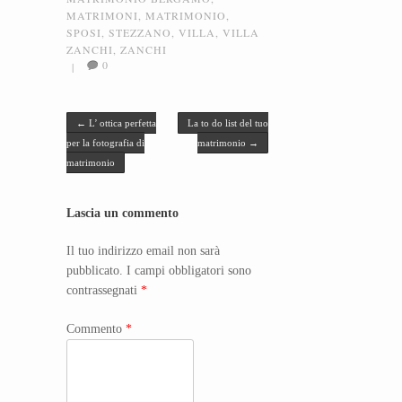
MATRIMONI
,
MATRIMONIO
,
SPOSI
,
STEZZANO
,
VILLA
,
VILLA
ZANCHI
,
ZANCHI
0
|
Post navigation
←
L’ ottica perfetta
La to do list del tuo
per la fotografia di
matrimonio
→
matrimonio
Lascia un commento
Il tuo indirizzo email non sarà
pubblicato.
I campi obbligatori sono
contrassegnati
*
Commento
*