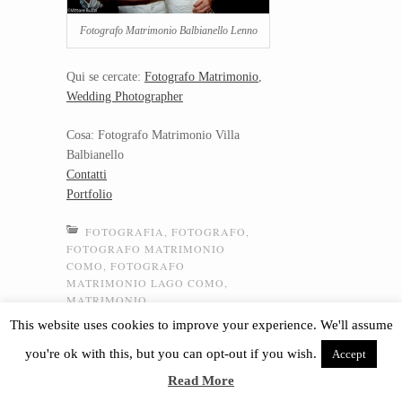
Fotografo Matrimonio Balbianello Lenno
Qui se cercate:
Fotografo Matrimonio
,
Wedding Photographer
Cosa: Fotografo Matrimonio Villa
Balbianello
Contatti
Portfolio
FOTOGRAFIA
,
FOTOGRAFO
,
FOTOGRAFO MATRIMONIO
COMO
,
FOTOGRAFO
MATRIMONIO LAGO COMO
,
MATRIMONIO
|
This website uses cookies to improve your experience. We'll assume
COMO
,
FOTOGRAFO
,
FOTOGRAFO MATRIMONIO
you're ok with this, but you can opt-out if you wish.
Accept
COMO
,
FOTOGRAFO
Read More
MATRIMONIO VILLA