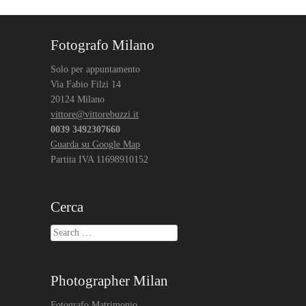
Fotografo Milano
Solo per appuntamento
Via Fabio Filzi 14
20124 Milano
vittore@vittorebuzzi.it
0039 3492307660
Guarda su Google Map
Partita IVA 11698910152
Cerca
Search
Photographer Milan
Fotografo Matrimonio