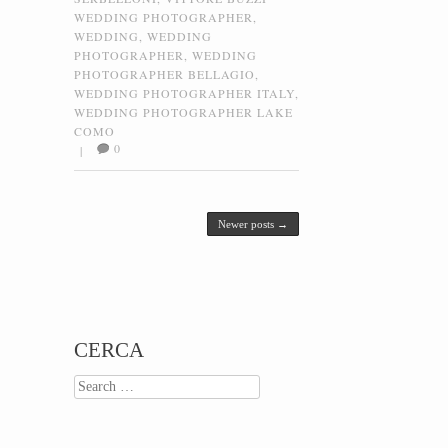
WEDDING PHOTOGRAPHER
,
WEDDING
,
WEDDING
PHOTOGRAPHER
,
WEDDING
PHOTOGRAPHER BELLAGIO
,
WEDDING PHOTOGRAPHER ITALY
,
WEDDING PHOTOGRAPHER LAKE
COMO
0
|
Post navigation
Newer posts
→
CERCA
Search