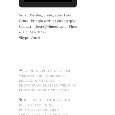
What
: Wedding photographer Lake
Como , Bellagio wedding photography.
Contact
:
vittore@vittorebuzzi.it
Phon
e
: +39 3492307660
Skype
: vbuzzi
WEDDING PHOTOGRAPHER
,
WEDDING PHOTOGRAPHER
BELLAGIO
,
WEDDING
PHOTOGRAPHER ITALY
,
WEDDING
PHOTOGRAPHER LAKE COMO
|
BELLAGIO PHOTOGRAPHER
,
BELLAGIO WEDDING
,
PHOTOGRAPHER
,
VILLA
SERBELLONI
,
VITTORE BUZZI