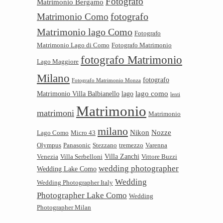
Fotografo
Matrimonio Bergamo
Matrimonio Como
fotografo
Matrimonio lago Como
Fotografo
Matrimonio Lago di Como
Fotografo Matrimonio
fotografo Matrimonio
Lago Maggiore
Milano
fotografo
Fotografo Matrimonio Monza
lago como
Matrimonio Villa Balbianello
lago
lenti
Matrimonio
matrimoni
Matrimonio
milano
Nikon
Nozze
Lago Como
Micro 43
Olympus
Panasonic
Stezzano
tremezzo
Varenna
Villa Zanchi
Venezia
Villa Serbelloni
Vittore Buzzi
wedding photographer
Wedding Lake Como
Wedding
Wedding Photographer Italy
Photographer Lake Como
Wedding
Photographer Milan