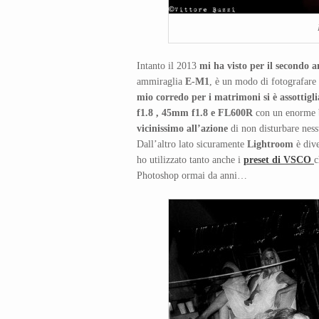
Intanto il 2013
mi ha visto per il second
ammiraglia
E-M1
, è un modo di fotografare c
mio corredo per i matrimoni si è assotti
f1.8 , 45mm f1.8 e FL600R
con un enorme be
vicinissimo all’azione
di non disturbare ness
Dall’altro lato sicuramente
Lightroom
è dive
ho utilizzato tanto anche i
preset di VSCO
c
Photoshop ormai da anni…