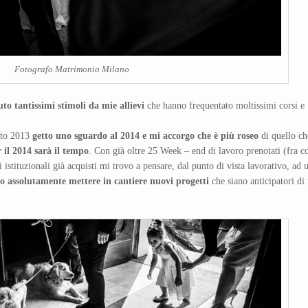
Fotografo Matrimonio Milano
to tantissimi stimoli da mie allievi
che hanno frequentato moltissimi corsi e
esto 2013
getto uno sguardo al 2014 e mi accorgo che è più roseo
di quello ch
 il 2014 sarà il tempo
. Con già oltre 25 Week – end di lavoro prenotati (fra co
istituzionali già acquisti mi trovo a pensare, dal punto di vista lavorativo, ad 
o assolutamente mettere in cantiere nuovi progetti
che siano anticipatori di