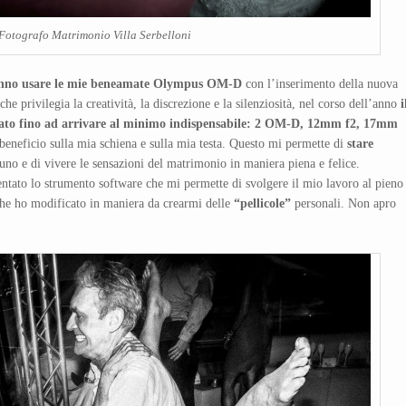
Fotografo Matrimonio Villa Serbelloni
o anno usare le mie beneamate Olympus OM-D
con l’inserimento della nuova
he privilegia la creatività, la discrezione e la silenziosità, nel corso dell’anno
i
gliato fino ad arrivare al minimo indispensabile: 2 OM-D, 12mm f2, 17mm
neficio sulla mia schiena e sulla mia testa. Questo mi permette di
stare
uno e di vivere le sensazioni del matrimonio in maniera piena e felice.
ntato lo strumento software che mi permette di svolgere il mio lavoro al pieno
he ho modificato in maniera da crearmi delle
“pellicole”
personali. Non apro