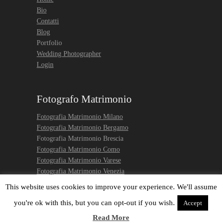
Bio
Contatti
Blog
Portfolio
Wedding Photographer
Login
Fotografo Matrimonio
Fotografia Matrimonio Milano
Fotografia Matrimonio Bergamo
Fotografia Matrimonio Brescia
Fotografia Matrimonio Como
Fotografia Matrimonio Varese
Fotografia Matrimonio Venezia
Engagement photo Venice
This website uses cookies to improve your experience. We'll assume
you're ok with this, but you can opt-out if you wish.
Accept
Read More
Fotografo
by
Vittore Buzzi
.