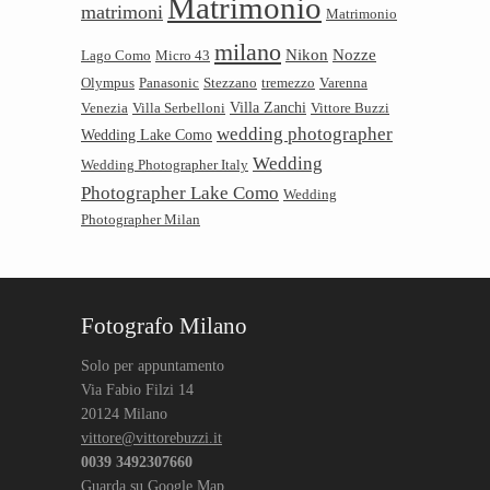
Matrimonio
matrimoni
Matrimonio
milano
Nikon
Nozze
Lago Como
Micro 43
Olympus
Panasonic
Stezzano
tremezzo
Varenna
Villa Zanchi
Venezia
Villa Serbelloni
Vittore Buzzi
wedding photographer
Wedding Lake Como
Wedding
Wedding Photographer Italy
Photographer Lake Como
Wedding
Photographer Milan
Fotografo Milano
Solo per appuntamento
Via Fabio Filzi 14
20124 Milano
vittore@vittorebuzzi.it
0039 3492307660
Guarda su Google Map