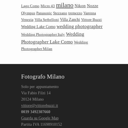
milano
Nikon
Nozze
Lago Como
Micro 43
Olympus
Panasonic
Stezzano
tremezzo
Varenna
Villa Zanchi
Venezia
Villa Serbelloni
Vittore Buzzi
wedding photographer
Wedding Lake Como
Wedding
Wedding Photographer Italy
Photographer Lake Como
Wedding
Photographer Milan
Fotografo Milano
Solo per appuntamento
Via Fabio Filzi 14
20124 Milano
vittore@vittorebuzzi.it
0039 3492307660
Guarda su Google Map
Partita IVA 11698910152