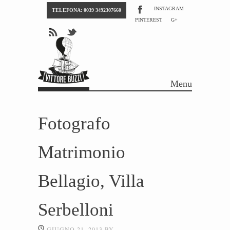
INSTAGRAM
TELEFONA: 0039 3492307660
PINTEREST
G+
Menu
Skip to content
Fotografo
Matrimonio
Bellagio, Villa
Serbelloni
GIUGNO 21, 2013
BY