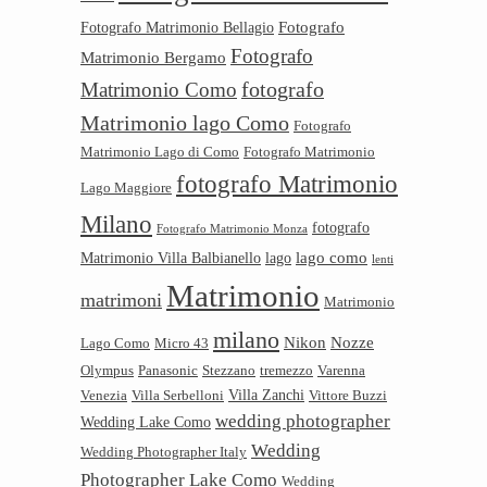
Fotografo
Fotografo Matrimonio Bellagio
Fotografo
Matrimonio Bergamo
Matrimonio Como
fotografo
Matrimonio lago Como
Fotografo
Matrimonio Lago di Como
Fotografo Matrimonio
fotografo Matrimonio
Lago Maggiore
Milano
fotografo
Fotografo Matrimonio Monza
lago como
Matrimonio Villa Balbianello
lago
lenti
Matrimonio
matrimoni
Matrimonio
milano
Nikon
Nozze
Lago Como
Micro 43
Olympus
Panasonic
Stezzano
tremezzo
Varenna
Villa Zanchi
Venezia
Villa Serbelloni
Vittore Buzzi
wedding photographer
Wedding Lake Como
Wedding
Wedding Photographer Italy
Photographer Lake Como
Wedding