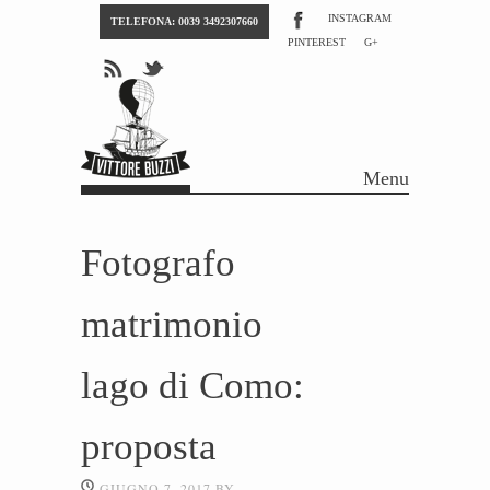
INSTAGRAM
TELEFONA: 0039 3492307660
PINTEREST
G+
Menu
Skip to content
Fotografo
matrimonio
lago di Como:
proposta
GIUGNO 7, 2017
BY