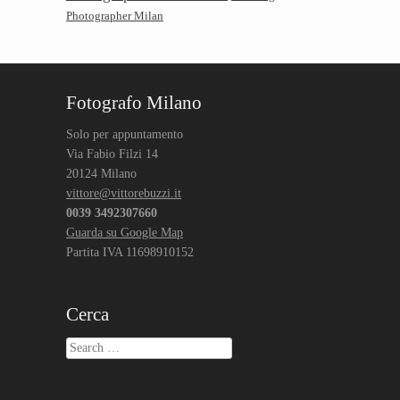
Photographer Milan
Fotografo Milano
Solo per appuntamento
Via Fabio Filzi 14
20124 Milano
vittore@vittorebuzzi.it
0039 3492307660
Guarda su Google Map
Partita IVA 11698910152
Cerca
Search