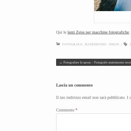
Qui le
lenti Zeiss per macchine fotografiche
.
FOTOGRAFO
,
MATRIMONIO
,
NIKON
|
Post navigation
←
Fotografare la sposa – Fotografo matrimonio tecni
Lascia un commento
Il tuo indirizzo email non sarà pubblicato.
I 
Commento
*