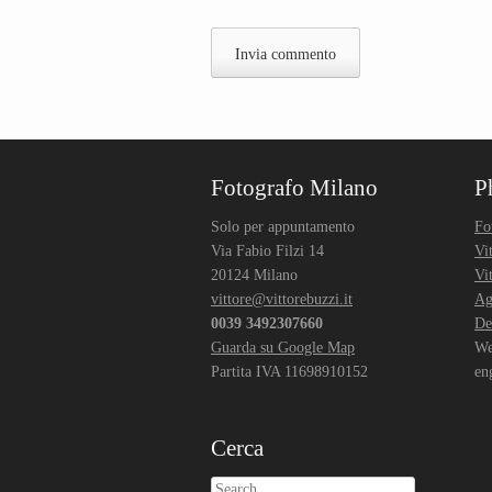
Fotografo Milano
P
Solo per appuntamento
Fo
Via Fabio Filzi 14
Vi
20124 Milano
Vi
vittore@vittorebuzzi.it
Ag
0039 3492307660
De
Guarda su Google Map
We
Partita IVA 11698910152
en
Cerca
Search