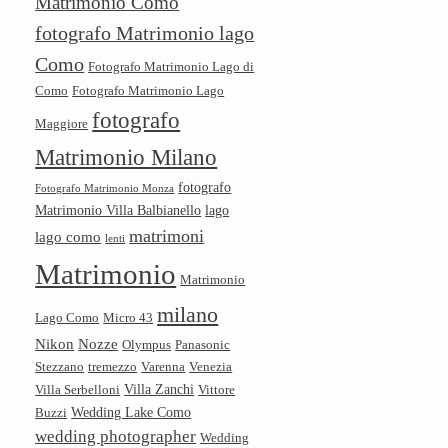
Matrimonio Como
fotografo Matrimonio lago
Como
Fotografo Matrimonio Lago di
Como
Fotografo Matrimonio Lago
fotografo
Maggiore
Matrimonio Milano
fotografo
Fotografo Matrimonio Monza
Matrimonio Villa Balbianello
lago
matrimoni
lago como
lenti
Matrimonio
Matrimonio
milano
Lago Como
Micro 43
Nikon
Nozze
Olympus
Panasonic
Stezzano
tremezzo
Varenna
Venezia
Villa Zanchi
Villa Serbelloni
Vittore
Wedding Lake Como
Buzzi
wedding photographer
Wedding