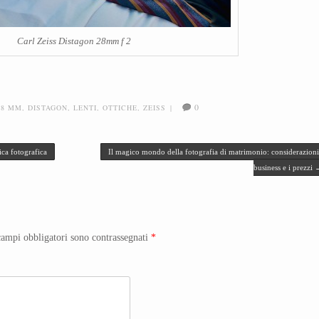
Carl Zeiss Distagon 28mm f 2
0
28 MM
,
DISTAGON
,
LENTI
,
OTTICHE
,
ZEISS
|
ca fotografica
Il magico mondo della fotografia di matrimonio: considerazioni
business e i prezzi
campi obbligatori sono contrassegnati
*