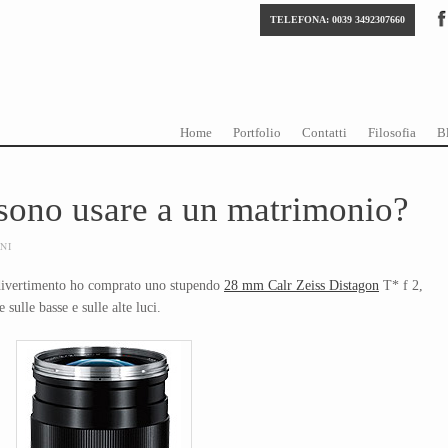
TELEFONA: 0039 3492307660
Skip to content
Menu
Home
Portfolio
Contatti
Filosofia
B
ssono usare a un matrimonio?
NI
 divertimento ho comprato uno stupendo
28 mm Calr Zeiss Distagon
T* f 2,
 sulle basse e sulle alte luci.