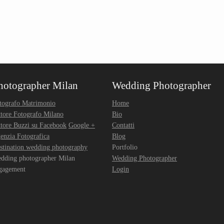
hotographer Milan
Wedding Photographer
tografo Matrimonio
Home
ttore Fotografo Milano
Bio
ttore Buzzi su Facebook
Google +
Contatti
enzia Fotografica
Blog
stination wedding photography
Portfolio
dding photographer Milan
Wedding Photographer
gagement
Login