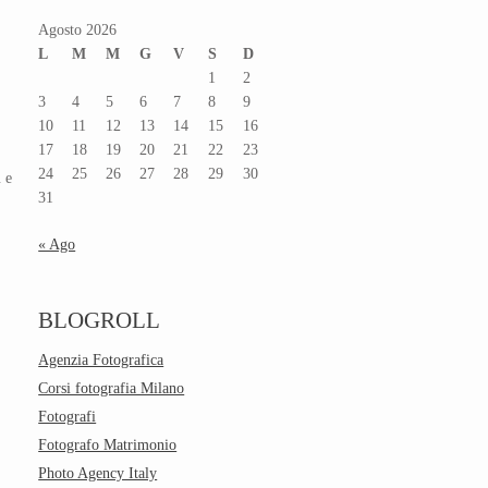
Agosto 2026
L
M
M
G
V
S
D
1
2
3
4
5
6
7
8
9
10
11
12
13
14
15
16
17
18
19
20
21
22
23
24
25
26
27
28
29
30
n
e
31
« Ago
BLOGROLL
Agenzia Fotografica
Corsi fotografia Milano
Fotografi
Fotografo Matrimonio
Photo Agency Italy