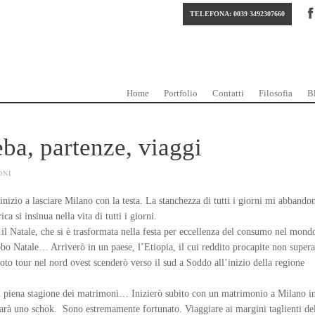
TELEFONA: 0039 3492307660
Skip to content
Menu
Home
Portfolio
Contatti
Filosofia
B
ba, partenze, viaggi
ONI
nizio a lasciare Milano con la testa. La stanchezza di tutti i giorni mi abbando
a si insinua nella vita di tutti i giorni.
à il Natale, che si è trasformata nella festa per eccellenza del consumo nel mond
o Natale… Arriverò in un paese, l’Etiopia, il cui reddito procapite non supera
o tour nel nord ovest scenderò verso il sud a Soddo all’inizio della regione
in piena stagione dei matrimoni… Inizierò subito con un matrimonio a Milano i
sarà uno schok. Sono estremamente fortunato. Viaggiare ai margini taglienti de