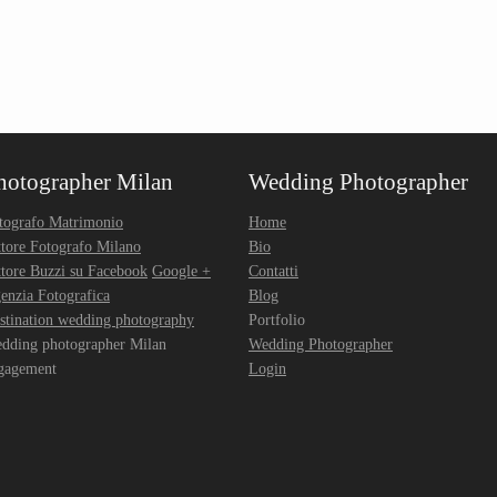
hotographer Milan
Wedding Photographer
tografo Matrimonio
Home
ttore Fotografo Milano
Bio
ttore Buzzi su Facebook
Google +
Contatti
enzia Fotografica
Blog
stination wedding photography
Portfolio
dding photographer Milan
Wedding Photographer
gagement
Login