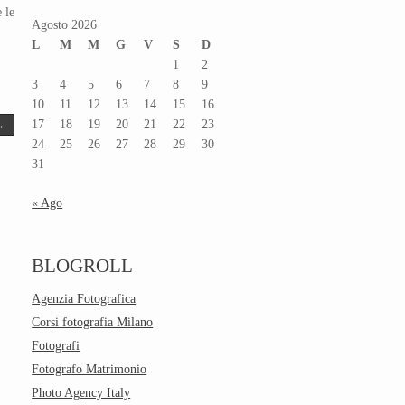
 le
Agosto 2026
L
M
M
G
V
S
D
1
2
3
4
5
6
7
8
9
10
11
12
13
14
15
16
17
18
19
20
21
22
23
→
24
25
26
27
28
29
30
31
« Ago
BLOGROLL
Agenzia Fotografica
Corsi fotografia Milano
Fotografi
Fotografo Matrimonio
Photo Agency Italy