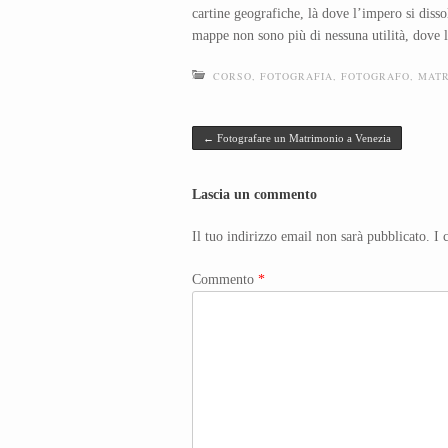
cartine geografiche, là dove l’impero si dissol
mappe non sono più di nessuna utilità, dove l
CORSO
,
FOTOGRAFIA
,
FOTOGRAFO
,
MATR
Post navigation
←
Fotografare un Matrimonio a Venezia
Lascia un commento
Il tuo indirizzo email non sarà pubblicato.
I 
Commento
*