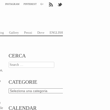
INSTAGRAM
PINTEREST
G+
log
Gallery
Prezzi
Dove
ENGLISH
CERCA
Search
na,
o
CATEGORIE
Categorie
n
CALENDAR
lle