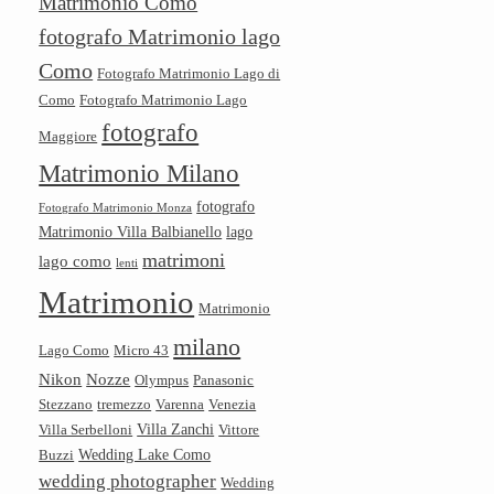
Matrimonio Como
fotografo Matrimonio lago
Como
Fotografo Matrimonio Lago di
Como
Fotografo Matrimonio Lago
fotografo
Maggiore
Matrimonio Milano
fotografo
Fotografo Matrimonio Monza
Matrimonio Villa Balbianello
lago
matrimoni
lago como
lenti
Matrimonio
Matrimonio
milano
Lago Como
Micro 43
Nikon
Nozze
Olympus
Panasonic
Stezzano
tremezzo
Varenna
Venezia
Villa Zanchi
Villa Serbelloni
Vittore
Wedding Lake Como
Buzzi
wedding photographer
Wedding