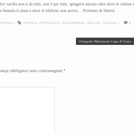
ve vacilla non è da tutti, non è per tutti, spingersi ancora oltre dove le cartine e
a bussola ti aiuta e dove il telefono non arriva… Profumo di libertà.
0
IMONIO
|
ETIOPIA
,
FOTOGRAFO
,
MATRIMONIO
,
MILANO
,
VIAGGIO
|
Fotografo Matrimonio Lago di Como
campi obbligatori sono contrassegnati
*