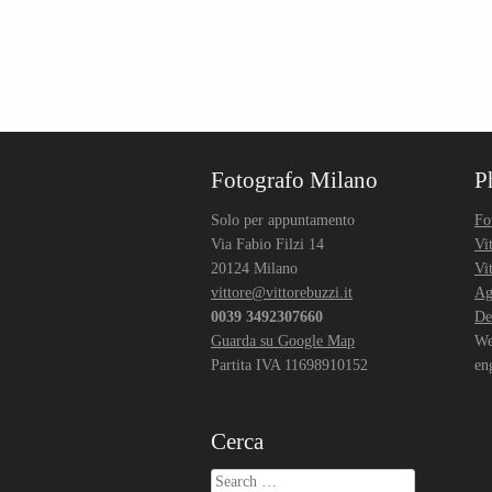
Fotografo Milano
P
Solo per appuntamento
Fo
Via Fabio Filzi 14
Vi
20124 Milano
Vi
vittore@vittorebuzzi.it
Ag
0039 3492307660
De
Guarda su Google Map
We
Partita IVA 11698910152
en
Cerca
Search