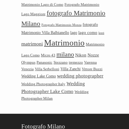
Matrimonio Lago di Como
Fotografo Matrimonio
fotografo Matrimonio
Lago Maggiore
Milano
fotografo
Fotografo Matrimonio Monza
lago como
Matrimonio Villa Balbianello
lago
lenti
Matrimonio
matrimoni
Matrimonio
milano
Nikon
Nozze
Lago Como
Micro 43
Olympus
Panasonic
Stezzano
tremezzo
Varenna
Villa Zanchi
Venezia
Villa Serbelloni
Vittore Buzzi
wedding photographer
Wedding Lake Como
Wedding
Wedding Photographer Italy
Photographer Lake Como
Wedding
Photographer Milan
Fotografo Milano