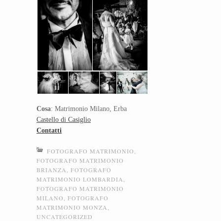
Cosa
: Matrimonio Milano, Erba
Castello di Casiglio
Contatti
FOTOGRAFO MATRIMONIO
,
FOTOGRAFO MATRIMONIO
BRIANZA
,
FOTOGRAFO
MATRIMONIO LOMBARDIA
,
FOTOGRAFO MATRIMONIO
MILANO
,
FOTOGRAFO
MATRIMONIO MONZA
,
UNCATEGORIZED