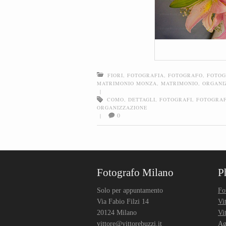
FIORI
,
FOTOGRAFIA
,
FOTOGRAFO
,
FOTOG
MATRIMONIO MONZA
,
MATRIMONIO
,
ORGANI
|
COMO
,
DETTAGLI
,
FOTOGRAFI
,
FOTOGRA
ORGANIZZAZIONE
0
|
Post navigation
Fotografo Milano
P
Solo per appuntamento
Fo
Via Fabio Filzi 14
Vi
20124 Milano
Vi
vittore@vittorebuzzi.it
Ag