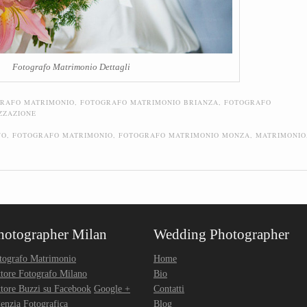
Fotografo Matrimonio Dettagli
RAFO MATRIMONIO
,
FOTOGRAFO MATRIMONIO BRIANZA
,
FOTOGRAFO
ZZAZIONE
FO
,
FOTOGRAFO MATRIMONIO
,
FOTOGRAFO MATRIMONIO MONZA
,
MATRIMONIO
hotographer Milan
Wedding Photographer
tografo Matrimonio
Home
ttore Fotografo Milano
Bio
ttore Buzzi su Facebook
Google +
Contatti
enzia Fotografica
Blog