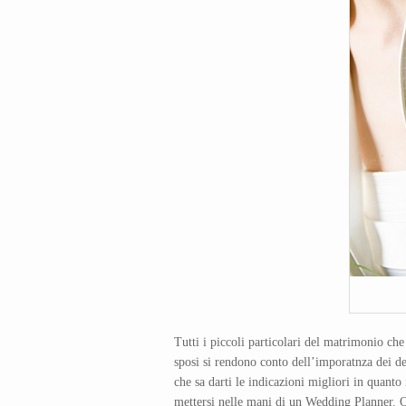
Tutti i piccoli particolari del matrimonio che
sposi si rendono conto dell’imporatnza dei de
che sa darti le indicazioni migliori in quanto 
mettersi nelle mani di un Wedding Planner.