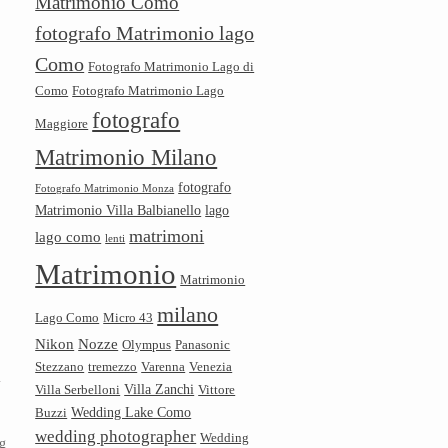
Matrimonio Como
fotografo Matrimonio lago
Como
Fotografo Matrimonio Lago di
Como
Fotografo Matrimonio Lago
fotografo
Maggiore
Matrimonio Milano
fotografo
Fotografo Matrimonio Monza
Matrimonio Villa Balbianello
lago
matrimoni
lago como
lenti
Matrimonio
Matrimonio
milano
Lago Como
Micro 43
Nikon
Nozze
Olympus
Panasonic
Stezzano
tremezzo
Varenna
Venezia
i
Villa Zanchi
Villa Serbelloni
Vittore
Wedding Lake Como
Buzzi
wedding photographer
Wedding
ng