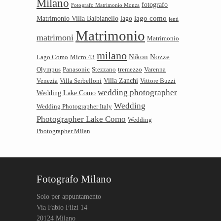
Milano
fotografo
Fotografo Matrimonio Monza
lago como
Matrimonio Villa Balbianello
lago
lenti
Matrimonio
matrimoni
Matrimonio
milano
Nikon
Nozze
Lago Como
Micro 43
Olympus
Panasonic
Stezzano
tremezzo
Varenna
Villa Zanchi
Venezia
Villa Serbelloni
Vittore Buzzi
wedding photographer
Wedding Lake Como
Wedding
Wedding Photographer Italy
Photographer Lake Como
Wedding
Photographer Milan
Fotografo Milano
Solo per appuntamento
Via Fabio Filzi 14
20124 Milano