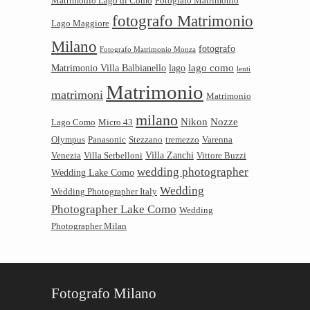
Matrimonio Lago di Como
Fotografo Matrimonio
fotografo Matrimonio
Lago Maggiore
Milano
fotografo
Fotografo Matrimonio Monza
lago como
Matrimonio Villa Balbianello
lago
lenti
Matrimonio
matrimoni
Matrimonio
milano
Nikon
Nozze
Lago Como
Micro 43
Olympus
Panasonic
Stezzano
tremezzo
Varenna
Villa Zanchi
Venezia
Villa Serbelloni
Vittore Buzzi
wedding photographer
Wedding Lake Como
Wedding
Wedding Photographer Italy
Photographer Lake Como
Wedding
Photographer Milan
Fotografo Milano