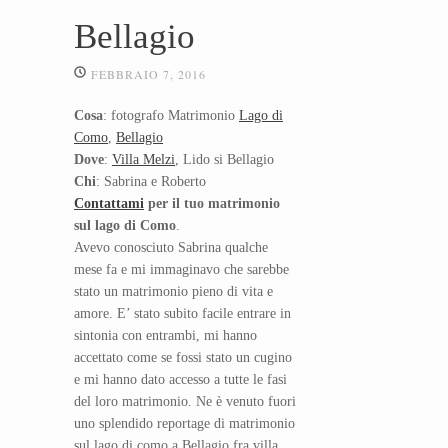
Bellagio
FEBBRAIO 7, 2016
Cosa
: fotografo Matrimonio
Lago di
Como
,
Bellagio
Dove
:
Villa Melzi
, Lido si Bellagio
Chi
: Sabrina e Roberto
Contattami
per il tuo matrimonio
sul lago di Como
.
Avevo conosciuto Sabrina qualche
mese fa e mi immaginavo che sarebbe
stato un matrimonio pieno di vita e
amore. E’ stato subito facile entrare in
sintonia con entrambi, mi hanno
accettato come se fossi stato un cugino
e mi hanno dato accesso a tutte le fasi
del loro matrimonio. Ne è venuto fuori
uno splendido reportage di matrimonio
sul lago di como a Bellagio fra villa