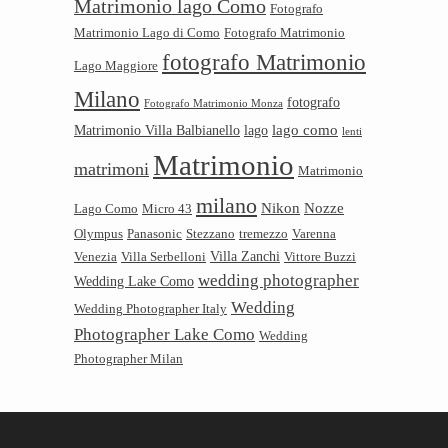
Matrimonio lago Como
Fotografo
Matrimonio Lago di Como
Fotografo Matrimonio
fotografo Matrimonio
Lago Maggiore
Milano
fotografo
Fotografo Matrimonio Monza
lago como
Matrimonio Villa Balbianello
lago
lenti
Matrimonio
matrimoni
Matrimonio
milano
Nikon
Nozze
Lago Como
Micro 43
Olympus
Panasonic
Stezzano
tremezzo
Varenna
Villa Zanchi
Venezia
Villa Serbelloni
Vittore Buzzi
wedding photographer
Wedding Lake Como
Wedding
Wedding Photographer Italy
Photographer Lake Como
Wedding
Photographer Milan