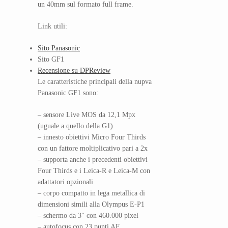
un 40mm sul formato full frame.
Link utili:
Sito Panasonic
Sito GF1
Recensione su DPReview
Le caratteristiche principali della nupva
Panasonic GF1 sono:
– sensore Live MOS da 12,1 Mpx
(uguale a quello della G1)
– innesto obiettivi Micro Four Thirds
con un fattore moltiplicativo pari a 2x
– supporta anche i precedenti obiettivi
Four Thirds e i Leica-R e Leica-M con
adattatori opzionali
– corpo compatto in lega metallica di
dimensioni simili alla Olympus E-P1
– schermo da 3″ con 460.000 pixel
– autofocus con 23 punti AF