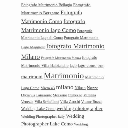
Fotografo
Fotografo Matrimonio Bellagio
Fotografo
Matrimonio Bergamo
Matrimonio Como
fotografo
Matrimonio lago Como
Fotografo
Matrimonio Lago di Como
Fotografo Matrimonio
fotografo Matrimonio
Lago Maggiore
Milano
fotografo
Fotografo Matrimonio Monza
lago como
Matrimonio Villa Balbianello
lago
lenti
Matrimonio
matrimoni
Matrimonio
milano
Nikon
Nozze
Lago Como
Micro 43
Olympus
Panasonic
Stezzano
tremezzo
Varenna
Villa Zanchi
Venezia
Villa Serbelloni
Vittore Buzzi
wedding photographer
Wedding Lake Como
Wedding
Wedding Photographer Italy
Photographer Lake Como
Wedding