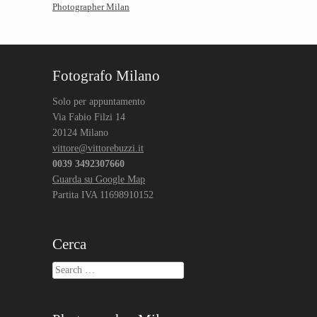
Photographer Milan
Fotografo Milano
Solo per appuntamento
Via Fabio Filzi 14
20124 Milano
vittore@vittorebuzzi.it
0039 3492307660
Guarda su Google Map
Partita IVA 11698910152
Cerca
Search