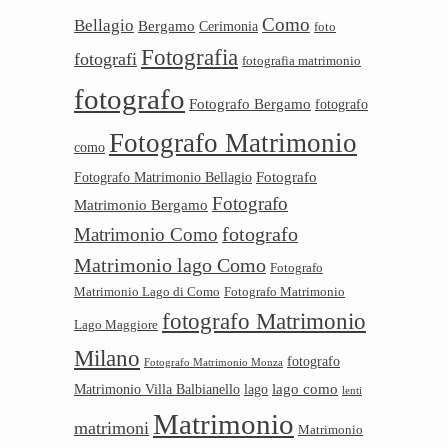
Como
Bellagio
Bergamo
Cerimonia
foto
Fotografia
fotografi
fotografia matrimonio
fotografo
Fotografo Bergamo
fotografo
Fotografo Matrimonio
como
Fotografo
Fotografo Matrimonio Bellagio
Fotografo
Matrimonio Bergamo
Matrimonio Como
fotografo
Matrimonio lago Como
Fotografo
Matrimonio Lago di Como
Fotografo Matrimonio
fotografo Matrimonio
Lago Maggiore
Milano
fotografo
Fotografo Matrimonio Monza
lago como
Matrimonio Villa Balbianello
lago
lenti
Matrimonio
matrimoni
Matrimonio