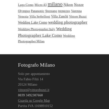
milano
Nikon
Nozze
Lago Como
Micro 43
Olympus
Panasonic
Stezzano
tremezzo
Varenna
Villa Zanchi
Venezia
Villa Serbelloni
Vittore Buzzi
wedding photographer
Wedding Lake Como
Wedding
Wedding Photographer Italy
Photographer Lake Como
Wedding
Photographer Milan
Fotografo Milano
Solo per appuntamento
Via Fabio Filzi 14
20124 Milano
vittore@vittorebuzzi.it
0039 3492307660
Guarda su Google Map
Partita IVA 11698910152