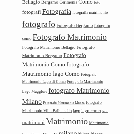
Como
Bellagio
Bergamo
Cerimonia
foto
Fotografia
fotografi
fotografia matrimonio
fotografo
Fotografo Bergamo
fotografo
Fotografo Matrimonio
como
Fotografo
Fotografo Matrimonio Bellagio
Fotografo
Matrimonio Bergamo
Matrimonio Como
fotografo
Matrimonio lago Como
Fotografo
Matrimonio Lago di Como
Fotografo Matrimonio
fotografo Matrimonio
Lago Maggiore
Milano
fotografo
Fotografo Matrimonio Monza
lago como
Matrimonio Villa Balbianello
lago
lenti
Matrimonio
matrimoni
Matrimonio
milano
Nikon
Nozze