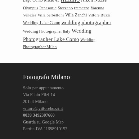
Lago Como
Micro 43
Olympus
Panasonic
Stezzano
tremezzo
Varenna
Villa Zanchi
Venezia
Villa Serbelloni
Vittore Buzzi
wedding photographer
Wedding Lake Como
Wedding
Wedding Photographer Italy
Photographer Lake Como
Wedding
Photographer Milan
Fotografo Milano
Solo per appuntamento
Via Fabio Filzi 14
20124 Milano
vittore@vittorebuzzi.it
0039 3492307660
Guarda su Google Map
Partita IVA 11698910152