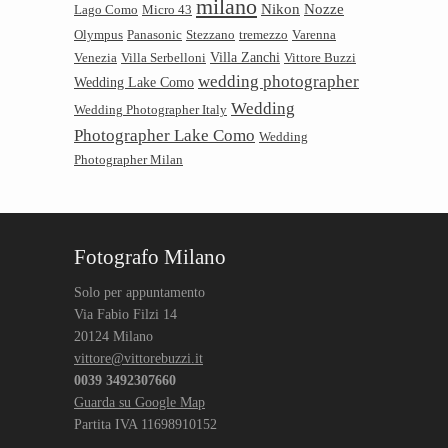
milano
Nikon
Nozze
Lago Como
Micro 43
Olympus
Panasonic
Stezzano
tremezzo
Varenna
Villa Zanchi
Venezia
Villa Serbelloni
Vittore Buzzi
wedding photographer
Wedding Lake Como
Wedding
Wedding Photographer Italy
Photographer Lake Como
Wedding
Photographer Milan
Fotografo Milano
Solo per appuntamento
Via Fabio Filzi 14
20124 Milano
vittore@vittorebuzzi.it
0039 3492307660
Guarda su Google Map
Partita IVA 11698910152