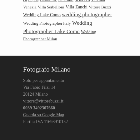
Villa Zanchi
Venezia
Villa Serbelloni
Vittore Buzzi
wedding photographer
Wedding Lake Como
Wedding
Wedding Photographer Italy
Photographer Lake Como
Wedding
Photographer Milan
Fotografo Milano
Solo per appuntamento
Via Fabio Filzi 14
20124 Milano
vittore@vittorebuzzi.it
0039 3492307660
Guarda su Google Map
Partita IVA 11698910152