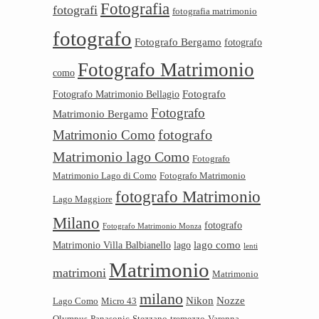
Fotografia
fotografi
fotografia matrimonio
fotografo
Fotografo Bergamo
fotografo
Fotografo Matrimonio
como
Fotografo
Fotografo Matrimonio Bellagio
Fotografo
Matrimonio Bergamo
Matrimonio Como
fotografo
Matrimonio lago Como
Fotografo
Matrimonio Lago di Como
Fotografo Matrimonio
fotografo Matrimonio
Lago Maggiore
Milano
fotografo
Fotografo Matrimonio Monza
lago como
Matrimonio Villa Balbianello
lago
lenti
Matrimonio
matrimoni
Matrimonio
milano
Nikon
Nozze
Lago Como
Micro 43
Olympus
Panasonic
Stezzano
tremezzo
Varenna