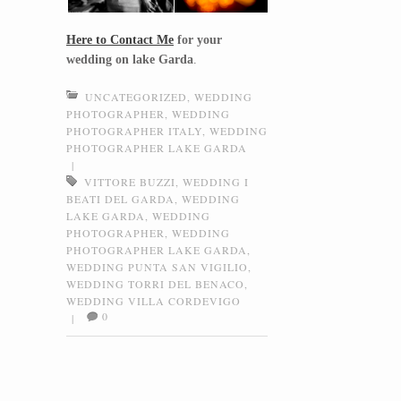
Here to Contact Me
for your
wedding on lake Garda
.
UNCATEGORIZED
,
WEDDING
PHOTOGRAPHER
,
WEDDING
PHOTOGRAPHER ITALY
,
WEDDING
PHOTOGRAPHER LAKE GARDA
|
VITTORE BUZZI
,
WEDDING I
BEATI DEL GARDA
,
WEDDING
LAKE GARDA
,
WEDDING
PHOTOGRAPHER
,
WEDDING
PHOTOGRAPHER LAKE GARDA
,
WEDDING PUNTA SAN VIGILIO
,
WEDDING TORRI DEL BENACO
,
WEDDING VILLA CORDEVIGO
0
|
Post navigation