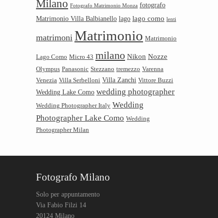
Milano
fotografo
Fotografo Matrimonio Monza
lago como
Matrimonio Villa Balbianello
lago
lenti
Matrimonio
matrimoni
Matrimonio
milano
Nikon
Nozze
Lago Como
Micro 43
Olympus
Panasonic
Stezzano
tremezzo
Varenna
Villa Zanchi
Venezia
Villa Serbelloni
Vittore Buzzi
wedding photographer
Wedding Lake Como
Wedding
Wedding Photographer Italy
Photographer Lake Como
Wedding
Photographer Milan
Fotografo Milano
Solo per appuntamento
Via Fabio Filzi 14
20124 Milano