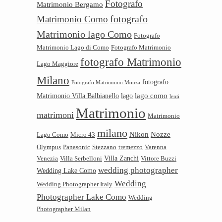
Fotografo
Matrimonio Bergamo
Matrimonio Como
fotografo
Matrimonio lago Como
Fotografo
Matrimonio Lago di Como
Fotografo Matrimonio
fotografo Matrimonio
Lago Maggiore
Milano
fotografo
Fotografo Matrimonio Monza
lago como
Matrimonio Villa Balbianello
lago
lenti
Matrimonio
matrimoni
Matrimonio
milano
Nikon
Nozze
Lago Como
Micro 43
Olympus
Panasonic
Stezzano
tremezzo
Varenna
Villa Zanchi
Venezia
Villa Serbelloni
Vittore Buzzi
wedding photographer
Wedding Lake Como
Wedding
Wedding Photographer Italy
Photographer Lake Como
Wedding
Photographer Milan