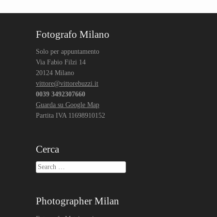
Fotografo Milano
Solo per appuntamento
Via Fabio Filzi 14
20124 Milano
vittore@vittorebuzzi.it
0039 3492307660
Guarda su Google Map
Partita IVA 11698910152
Cerca
Search
Photographer Milan