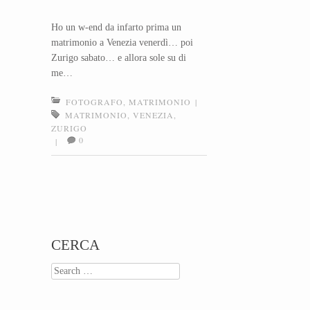
Ho un w-end da infarto prima un
matrimonio a Venezia venerdì… poi
Zurigo sabato… e allora sole su di
me…
FOTOGRAFO
,
MATRIMONIO
|
MATRIMONIO
,
VENEZIA
,
ZURIGO
0
|
Post navigation
CERCA
Search