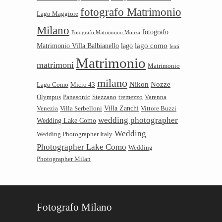
fotografo Matrimonio
Lago Maggiore
Milano
fotografo
Fotografo Matrimonio Monza
lago como
Matrimonio Villa Balbianello
lago
lenti
Matrimonio
matrimoni
Matrimonio
milano
Nikon
Nozze
Lago Como
Micro 43
Olympus
Panasonic
Stezzano
tremezzo
Varenna
Villa Zanchi
Venezia
Villa Serbelloni
Vittore Buzzi
wedding photographer
Wedding Lake Como
Wedding
Wedding Photographer Italy
Photographer Lake Como
Wedding
Photographer Milan
Fotografo Milano