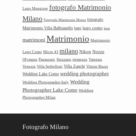
fotografo Matrimonio
Lago Maggiore
Milano
fotografo
Fotografo Matrimonio Monza
lago como
Matrimonio Villa Balbianello
lago
lenti
Matrimonio
matrimoni
Matrimonio
milano
Nikon
Nozze
Lago Como
Micro 43
Olympus
Panasonic
Stezzano
tremezzo
Varenna
Villa Zanchi
Venezia
Villa Serbelloni
Vittore Buzzi
wedding photographer
Wedding Lake Como
Wedding
Wedding Photographer Italy
Photographer Lake Como
Wedding
Photographer Milan
Fotografo Milano