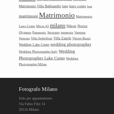
lago como
Matrimonio Villa Balbianello
lago
lenti
Matrimonio
matrimoni
Matrimonio
milano
Nikon
Nozze
Lago Como
Micro 43
Olympus
Panasonic
Stezzano
tremezzo
Varenna
Villa Zanchi
Venezia
Villa Serbelloni
Vittore Buzzi
wedding photographer
Wedding Lake Como
Wedding
Wedding Photographer Italy
Photographer Lake Como
Wedding
Photographer Milan
Fotografo Milano
Solo per appuntamento
Via Fabio Filzi 14
20124 Milano