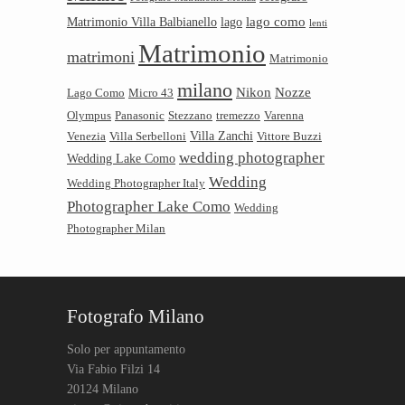
lago como
Matrimonio Villa Balbianello
lago
lenti
Matrimonio
matrimoni
Matrimonio
milano
Nikon
Nozze
Lago Como
Micro 43
Olympus
Panasonic
Stezzano
tremezzo
Varenna
Villa Zanchi
Venezia
Villa Serbelloni
Vittore Buzzi
wedding photographer
Wedding Lake Como
Wedding
Wedding Photographer Italy
Photographer Lake Como
Wedding
Photographer Milan
Fotografo Milano
Solo per appuntamento
Via Fabio Filzi 14
20124 Milano